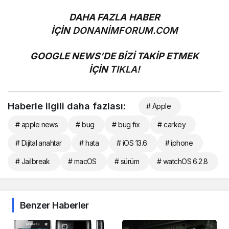
DAHA FAZLA HABER
İÇİN
DONANİMFORUM.COM
GOOGLE NEWS’DE BİZİ TAKİP ETMEK
İÇİN
TIKLA!
Haberle ilgili daha fazlası:
# Apple
# apple news
# bug
# bug fix
# carkey
# Dijital anahtar
# hata
# iOS 13.6
# iphone
# Jailbreak
# macOS
# sürüm
# watchOS 6.2.8
Benzer Haberler