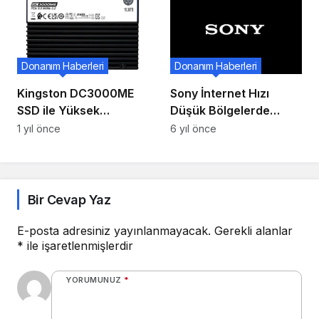
Donanım Haberleri
Donanım Haberleri
Kingston DC3000ME
Sony İnternet Hızı
SSD ile Yüksek
Düşük Bölgelerde
Performansı Keşfedin
Uygun Fiyatlı PS5’i
1 yıl önce
6 yıl önce
Satmayacak!
Bir Cevap Yaz
E-posta adresiniz yayınlanmayacak.
Gerekli alanlar
*
ile işaretlenmişlerdir
YORUMUNUZ
*