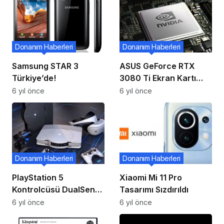
Donanım Haberleri
Donanım Haberleri
Samsung STAR 3
ASUS GeForce RTX
Türkiye’de!
3080 Ti Ekran Kartı
İnternet’e Sızdırıldı!
6 yıl önce
6 yıl önce
Donanım Haberleri
Donanım Haberleri
PlayStation 5
Xiaomi Mi 11 Pro
Kontrolcüsü DualSense
Tasarımı Sızdırıldı
Fiyatı Sızdırıldı
6 yıl önce
6 yıl önce