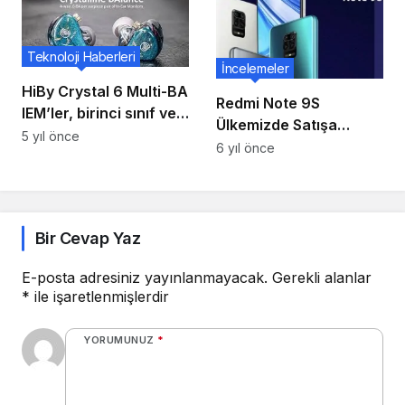
Filtreleri Ekler
Teknoloji Haberleri
İncelemeler
HiBy Crystal 6 Multi-BA
Redmi Note 9S
IEM’ler, birinci sınıf ve
Ülkemizde Satışa
doğru ses sağlamak
5 yıl önce
Sunuldu
6 yıl önce
için piyasaya sürüldü
Bir Cevap Yaz
E-posta adresiniz yayınlanmayacak.
Gerekli alanlar
*
ile işaretlenmişlerdir
YORUMUNUZ
*