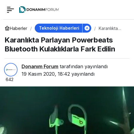
Karanlıkta Parlayan
0
Powerbeats
Teknoloji Haberleri
Haberler
Karanlıkta
Parlayan
Karanlıkta Parlayan Powerbeats
Powerbeats
Bluetooth
Bluetooth
Bluetooth Kulaklıklarla Fark Edilin
Kulaklıklarla
Fark Edilin
Kulaklıklarla Fark
Donanım Forum
tarafından yayınlandı
Edilin
19 Kasım 2020, 18:42
yayınlandı
642