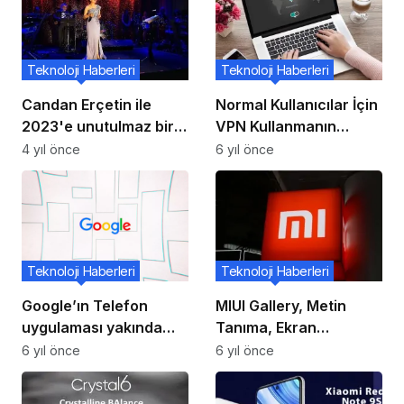
Teknoloji Haberleri
Teknoloji Haberleri
Candan Erçetin ile
Normal Kullanıcılar İçin
2023'e unutulmaz bir
VPN Kullanmanın
merhaba!
Faydaları
4 yıl önce
6 yıl önce
Teknoloji Haberleri
Teknoloji Haberleri
Google’ın Telefon
MIUI Gallery, Metin
uygulaması yakında
Tanıma, Ekran
size bir işletmenin sizi
Görüntüleri İçin Aygıt
6 yıl önce
6 yıl önce
neden aradığını
Çerçevesi ve Yeni
söyleyebilir
Gökyüzü Değiştirme