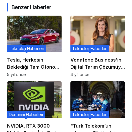
Benzer Haberler
Teknoloji Haberleri
Teknoloji Haberleri
Tesla, Herkesin
Vodafone Business’ın
Beklediği Tam Otonom
Dijital Tarım Çözümüyle
Sürüş Özelliğinin Beta
yüzde 30’a Varan Su
5 yıl önce
4 yıl önce
Sürümünü Yayınladı:
Tasarrufu
İşte İlk Deneyimler
Donanım Haberleri
Teknoloji Haberleri
NVIDIA, RTX 3000
“Türk Telekom’un