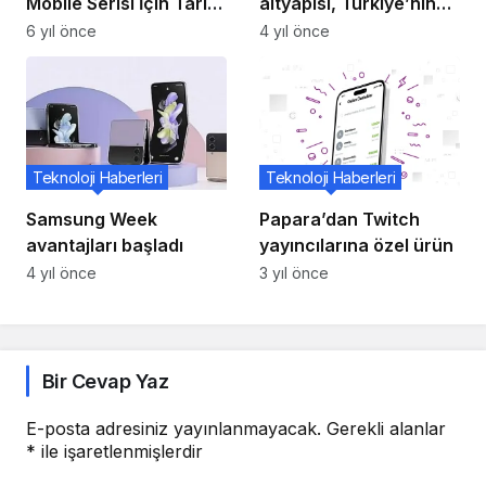
Mobile Serisi İçin Tarih
altyapısı, Türkiye’nin
Verdi!
altyapısıdır. Türkiye’de
6 yıl önce
4 yıl önce
fiber demek Türk
Telekom demektir”
Teknoloji Haberleri
Teknoloji Haberleri
Samsung Week
Papara’dan Twitch
avantajları başladı
yayıncılarına özel ürün
4 yıl önce
3 yıl önce
Bir Cevap Yaz
E-posta adresiniz yayınlanmayacak.
Gerekli alanlar
*
ile işaretlenmişlerdir