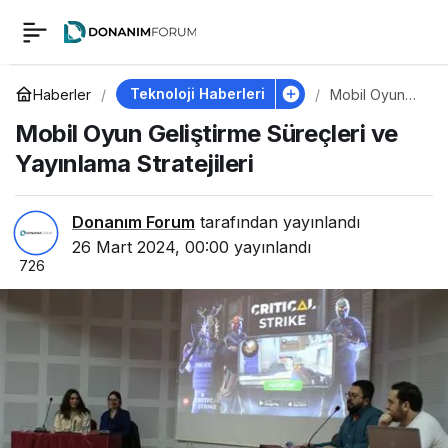
Mobil Oyun
0
Geliştirme Süreçleri
Teknoloji Haberleri
Haberler
Mobil Oyun
Geliştirme
Mobil Oyun Geliştirme Süreçleri ve
Süreçleri ve
ve Yayınlama
Yayınlama
Yayınlama Stratejileri
Stratejileri
Stratejileri
Donanım Forum
tarafından yayınlandı
26 Mart 2024, 00:00
yayınlandı
726