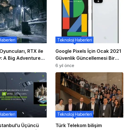
Haberleri
Teknoloji Haberleri
Oyuncuları, RTX ile
Google Pixels İçin Ocak 2021
: A Big Adventure”
Güvenlik Güncellemesi Bir
 ile “F1 22” için
Dizi Düzeltme ve İyileştirme
6 yıl önce
azır “Warhammer
Getiriyor
Darktide” Bundle
Haberleri
Teknoloji Haberleri
İstanbul’u Üçüncü
Türk Telekom bilişim