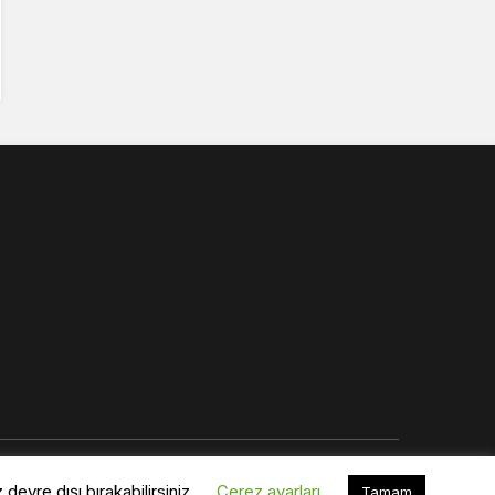
evre dışı bırakabilirsiniz.
Çerez ayarları
Tamam
Normal (100%)