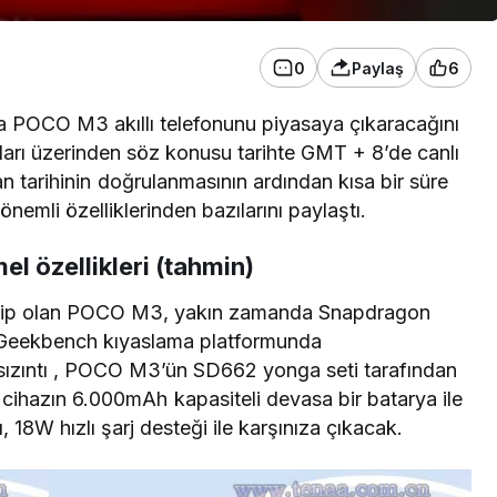
0
Paylaş
6
a
POCO M3 akıllı telefonunu piyasaya çıkaracağını
lları üzerinden söz konusu tarihte GMT + 8’de canlı
tarihinin doğrulanmasının ardından kısa bir süre
önemli özelliklerinden bazılarını paylaştı.
l özellikleri (tahmin)
hip olan POCO M3,
yakın zamanda
Snapdragon
 Geekbench kıyaslama platformunda
 sızıntı , POCO M3’ün SD662 yonga seti tarafından
a, cihazın 6.000mAh kapasiteli devasa bir batarya ile
ı, 18W hızlı şarj desteği ile karşınıza çıkacak.