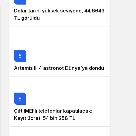
Dolar tarihi yüksek seviyede, 44,6643
TL görüldü
5
Artemis II: 4 astronot Dünya’ya döndü
6
Çift IMEI’li telefonlar kapatılacak:
Kayıt ücreti 54 bin 258 TL