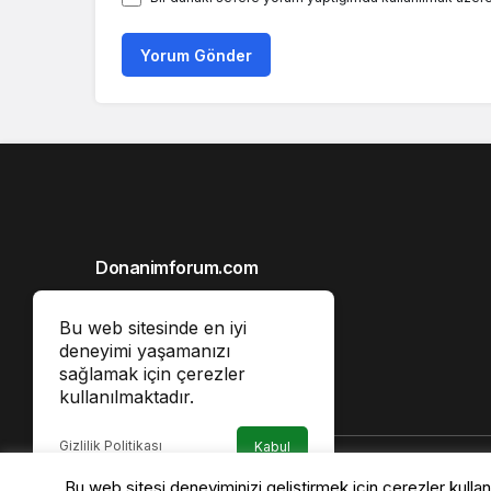
Yorum Gönder
Donanimforum.com
Hakkımızda
Bu web sitesinde en iyi
Gizlilik İlkeleri
deneyimi yaşamanızı
sağlamak için çerezler
Reklam
kullanılmaktadır.
İletişim
Gizlilik Politikası
Kabul
Bu web sitesi deneyiminizi geliştirmek için çerezler kulla