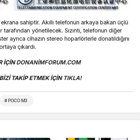
krana sahiptir. Akıllı telefonun arkaya bakan üçlü
tarafından yönetilecek. Sızıntı, telefonun diğer
ter ayrıca cihazın stereo hoparlörlerle donatıldığını
ortaya çıkardı.
 İÇİN
DONANİMFORUM.COM
İZİ TAKİP ETMEK İÇİN
TIKLA!
# POCO M3