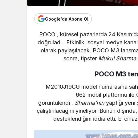
Google'da Abone Ol
POCO
, küresel pazarlarda
24 Kasım’d
doğruladı . Etkinlik, sosyal medya kana
olarak paylaşılacak. POCO M3 lansman 
sonra, tipster
Mukul Sharma
POCO M3 teme
M2010J19CG model numarasına sa
662
mobil platformu ile
görüntülendi .
Sharma’nın
yaptığı yeni
çalıştırılacağını yineliyor. Bunun dışınd
desteklendiğini iddia etti. El cihaz