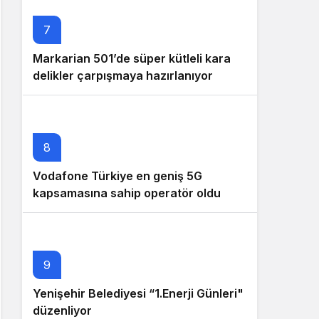
7
Markarian 501’de süper kütleli kara
delikler çarpışmaya hazırlanıyor
8
Vodafone Türkiye en geniş 5G
kapsamasına sahip operatör oldu
9
Yenişehir Belediyesi “1.Enerji Günleri"
düzenliyor