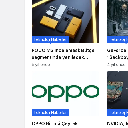
Teknoloji Haberleri
Teknoloji 
POCO M3 İncelemesi: Bütçe
GeForce 
segmentinde yenilecek
“Sackboy
Telefon
ve DLSS 3
5 yıl önce
4 yıl önce
Oyuna H
40,000: 
Paketi
Teknoloji Haberleri
Teknoloji 
OPPO Birinci Çeyrek
NVIDIA, 