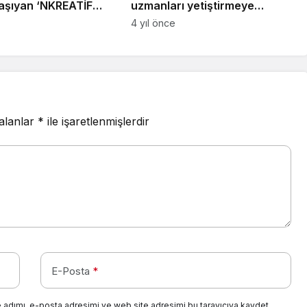
n ‘NKREATİF
uzmanları yetiştirmeye
’ı Belirledi
devam ediyor
4 yıl önce
 alanlar
*
ile işaretlenmişlerdir
E-Posta
*
 adımı, e-posta adresimi ve web site adresimi bu tarayıcıya kaydet.