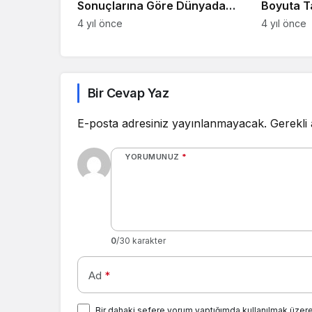
Sonuçlarına Göre Dünyada
Boyuta Taşıya
Dördüncü Sırada
Sanatçılar
4 yıl önce
4 yıl önce
Bir Cevap Yaz
E-posta adresiniz yayınlanmayacak.
Gerekli
YORUMUNUZ
*
0
/30 karakter
Ad
*
Bir dahaki sefere yorum yaptığımda kullanılmak üzere