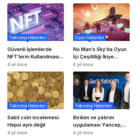
Teknoloji Haberleri
Oyun Haberleri
Güvenli İşlemlerde
No Man’s Sky’da Oyun
NFT’lerin Kullanılması
İçi Çeşitliliği İkiye
Dolandırıcılığın Önüne
Katlayan Origins
4 yıl önce
6 yıl önce
Geçecek
Güncellemesi
Yayınlandı!
Teknoloji Haberleri
Teknoloji Haberleri
Sabit coin incelemesi:
Birikim ve yatırım
Hepsi aynı değil
uygulaması Yancep,
kullanıcılarla buluştu!
4 yıl önce
4 yıl önce