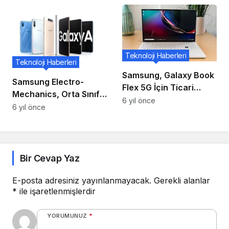
Teknoloji Haberleri
Teknoloji Haberleri
Samsung, Galaxy Book
Samsung Electro-
Flex 5G İçin Ticari
Mechanics, Orta Sınıf
Marka Kaydetti, SDC
6 yıl önce
Akıllı Telefonlar İçin
6 yıl önce
2020’de Piyasaya
Kamera Pazarına
Sunulabilir!
Girecek
Bir Cevap Yaz
E-posta adresiniz yayınlanmayacak.
Gerekli alanlar
*
ile işaretlenmişlerdir
YORUMUNUZ
*