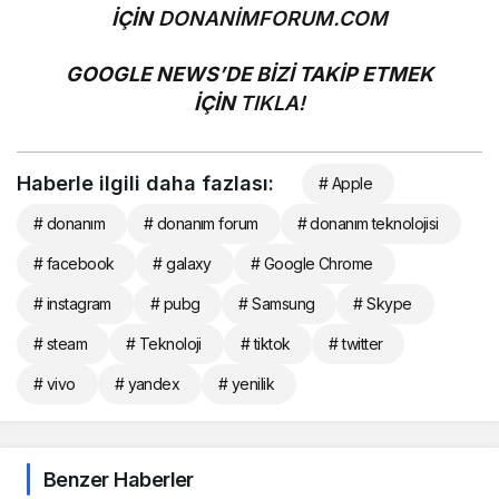
İÇİN
DONANİMFORUM.COM
GOOGLE NEWS’DE BİZİ TAKİP ETMEK
İÇİN
TIKLA!
Haberle ilgili daha fazlası:
# Apple
# donanım
# donanım forum
# donanım teknolojisi
# facebook
# galaxy
# Google Chrome
# instagram
# pubg
# Samsung
# Skype
# steam
# Teknoloji
# tiktok
# twitter
# vivo
# yandex
# yenilik
Benzer Haberler