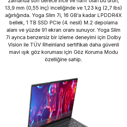
zamanda son derece ince ve hafif olan bu ürün,
13,9 mm (0,55 inç) inceliğinde ve 1,23 kg (2,7 lbs)
ağırlığında. Yoga Slim 7i, 16 GB’a kadar LPDDR4X
bellek, 1 TB SSD PCIe (4. nesil) M.2 depolama
alanı ve yüzde 91 ekran oranı sunuyor. Yoga Slim
7i ayrıca benzersiz bir izleme deneyimi için Dolby
Vision ile TÜV Rheinland sertifikalı daha güvenli
mavi ışık göz koruması için Göz Koruma Modu
özelliğine sahip.