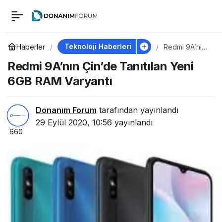
Redmi 9A’nın Çin’de
0
Tanıtılan Yeni 6GB
Teknoloji Haberleri
Haberler
Redmi 9A’nın
Çin’de
Redmi 9A’nın Çin’de Tanıtılan Yeni
Tanıtılan Yeni
RAM Varyantı
6GB RAM
6GB RAM Varyantı
Varyantı
Donanım Forum
tarafından yayınlandı
29 Eylül 2020, 10:56
yayınlandı
660