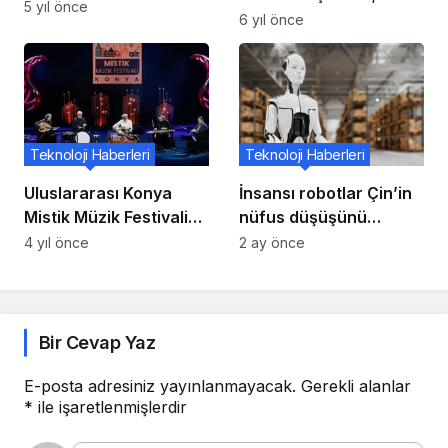
açmasına olanak
5 yıl önce
HONOR markalı ürünler
6 yıl önce
tanıyan bir platform
ve hizmetler sunacak
olan Selz’i satın aldı
Teknoloji Haberleri
Teknoloji Haberleri
Uluslararası Konya
İnsansı robotlar Çin’in
Mistik Müzik Festivali
nüfus düşüşünü
Katalan müzisyen Jordi
kısmen telafi edebilir
4 yıl önce
2 ay önce
Savall konseriyle
başladı
Bir Cevap Yaz
E-posta adresiniz yayınlanmayacak.
Gerekli alanlar
*
ile işaretlenmişlerdir