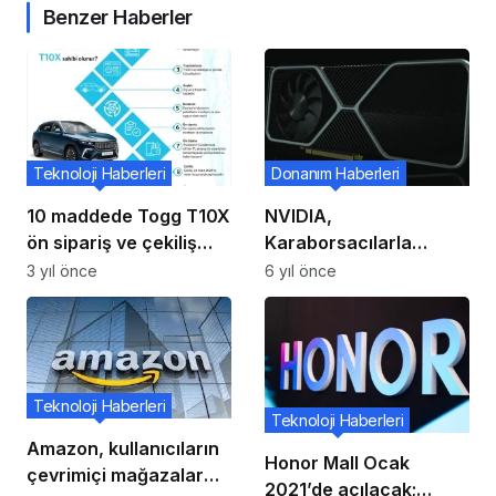
Benzer Haberler
Teknoloji Haberleri
Donanım Haberleri
10 maddede Togg T10X
NVIDIA,
ön sipariş ve çekiliş
Karaborsacılarla
süreci
Mücadele Etmek İçin
3 yıl önce
6 yıl önce
RTX 3080 Siparişlerini
Manuel Olarak
İnceliyor!
Teknoloji Haberleri
Teknoloji Haberleri
Amazon, kullanıcıların
Honor Mall Ocak
çevrimiçi mağazalar
2021’de açılacak;