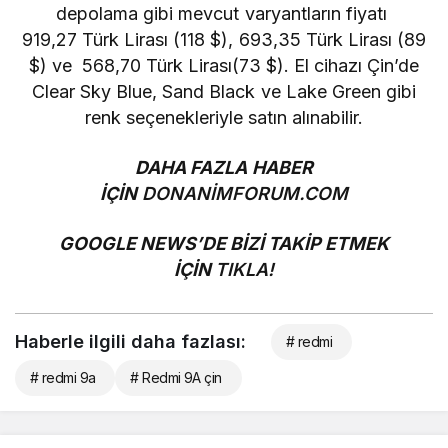
depolama
gibi mevcut varyantların fiyatı
919,27
Türk Lirası
(118 $),
693,35
Türk Lirası
(89
$) ve
568,70
Türk Lirası
(73 $). El cihazı Çin’de
Clear Sky Blue, Sand Black ve Lake Green gibi
renk seçenekleriyle satın alınabilir.
DAHA FAZLA HABER
İÇİN
DONANİMFORUM.COM
GOOGLE NEWS’DE BİZİ TAKİP ETMEK
İÇİN
TIKLA!
Haberle ilgili daha fazlası:
# redmi
# redmi 9a
# Redmi 9A çin