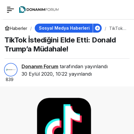
TikTok İstediğini Elde
2
Etti: Donald Trump’a
Sosyal Medya Haberleri
Haberler
TikTok
İstediğin
TikTok İstediğini Elde Etti: Donald
i Elde
Müdahale!
Etti:
Trump’a Müdahale!
Donald
Trump’a
Müdahal
e!
Donanım Forum
tarafından yayınlandı
30 Eylül 2020, 10:22
yayınlandı
839