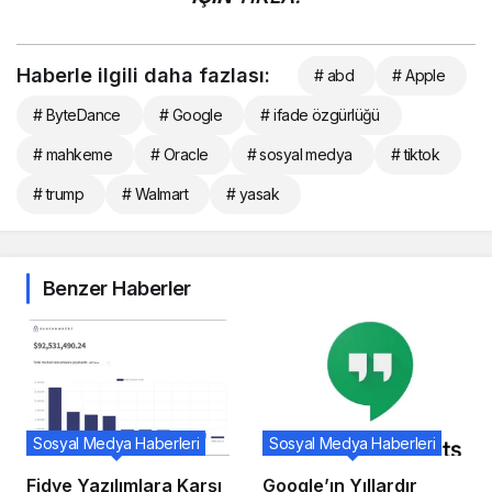
Haberle ilgili daha fazlası:
# abd
# Apple
# ByteDance
# Google
# ifade özgürlüğü
# mahkeme
# Oracle
# sosyal medya
# tiktok
# trump
# Walmart
# yasak
Benzer Haberler
Sosyal Medya Haberleri
Sosyal Medya Haberleri
Fidye Yazılımlara Karşı
Google’ın Yıllardır