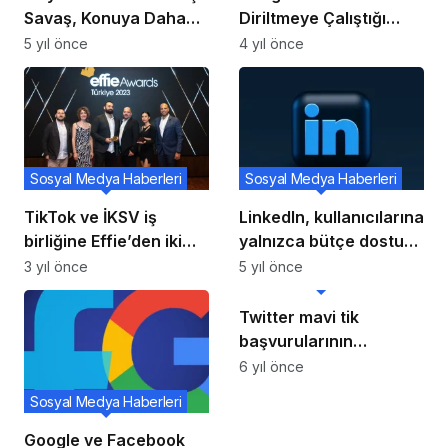
Savaş, Konuya Daha
Diriltmeye Çalıştığı
Fazla Işık Tutmayı
‘Hangouts’ Nihayet
5 yıl önce
4 yıl önce
Hedefleyen Yeni Web
Kapatılıyor: Kullanıcılar
Sitesiyle Devam Ediyor
Başka Bir Uygulamaya
Taşınacak
Sosyal Medya Haberleri
Sosyal Medya Haberleri
TikTok ve İKSV iş
LinkedIn, kullanıcılarına
birliğine Effie’den iki
yalnızca bütçe dostu
prestijli ödül birden!
premium üyelik
3 yıl önce
5 yıl önce
Sosyal Medya Haberleri
sağlamakla kalmıyor,
aynı zamanda Premium
Twitter mavi tik
News özelliğinin test
başvurularının
edilmesiyle kaynakları
incelenme tarihini
6 yıl önce
genişletiyor.
açıkladı!
Sosyal Medya Haberleri
Google ve Facebook