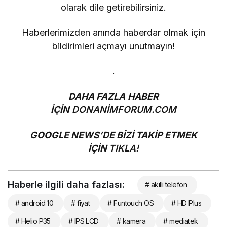
olarak dile getirebilirsiniz.
Haberlerimizden anında haberdar olmak için
bildirimleri açmayı unutmayın!
.
DAHA FAZLA HABER
İÇİN
DONANİMFORUM.COM
GOOGLE NEWS’DE BİZİ TAKİP ETMEK
İÇİN
TIKLA!
Haberle ilgili daha fazlası:
# akıllı telefon
# android 10
# fiyat
# Funtouch OS
# HD Plus
# Helio P35
# IPS LCD
# kamera
# mediatek