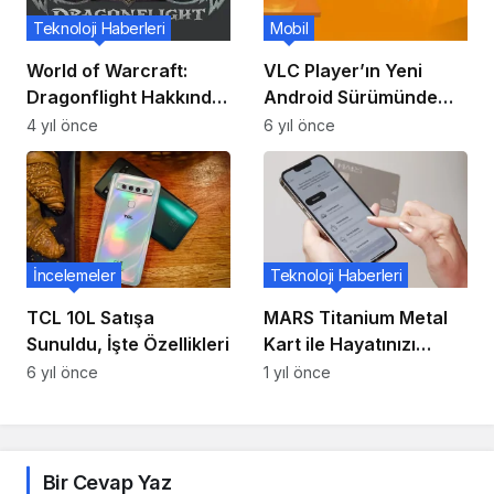
Teknoloji Haberleri
Mobil
World of Warcraft:
VLC Player’ın Yeni
Dragonflight Hakkında
Android Sürümünde
Bilmeniz Gereken 5 Şey
Uygulamaya
4 yıl önce
6 yıl önce
Navigasyon Çubuğu
Getirdi
İncelemeler
Teknoloji Haberleri
TCL 10L Satışa
MARS Titanium Metal
Sunuldu, İşte Özellikleri
Kart ile Hayatınızı
Güzelleştirin
6 yıl önce
1 yıl önce
Bir Cevap Yaz