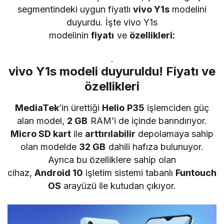
segmentindeki uygun fiyatlı
vivo Y1s
modelini
duyurdu. İşte vivo Y1s
modelinin
fiyatı
ve
özellikleri:
.
vivo Y1s modeli duyuruldu! Fiyatı ve
özellikleri
MediaTek
’in ürettiği
Helio P35
işlemciden güç
alan model,
2 GB
RAM’i de içinde barındırıyor.
Micro SD kart
ile
arttırılabilir
depolamaya sahip
olan modelde
32 GB
dahili hafıza bulunuyor.
Ayrıca bu özelliklere sahip olan
cihaz,
Android 10
işletim sistemi tabanlı
Funtouch
OS
arayüzü ile kutudan çıkıyor.