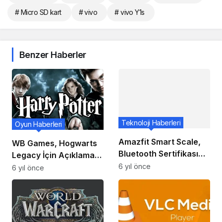
# Micro SD kart
# vivo
# vivo Y1s
Benzer Haberler
Teknoloji Haberleri
Oyun Haberleri
Amazfit Smart Scale,
WB Games, Hogwarts
Bluetooth Sertifikası
Legacy İçin Açıklama
Alıyor
6 yıl önce
Yaptı!
6 yıl önce