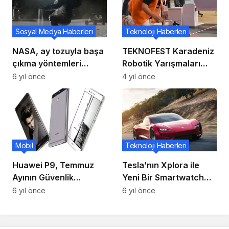
Sosyal Medya Haberleri
Teknoloji Haberleri
NASA, ay tozuyla başa
TEKNOFEST Karadeniz
çıkma yöntemleri
Robotik Yarışmaları
geliştirmek için
Sona Erdi
6 yıl önce
4 yıl önce
üniversite ekiplerini
seçti
Mobil
Teknoloji Haberleri
Huawei P9, Temmuz
Tesla’nın Xplora ile
Ayının Güvenlik
Yeni Bir Smartwatch
Yamasını Ve Akıllı Şarj
Üzerinde Çalıştığı
6 yıl önce
6 yıl önce
Özelliğini Yeni
Bildiriliyor
Güncellemede Alıyor!