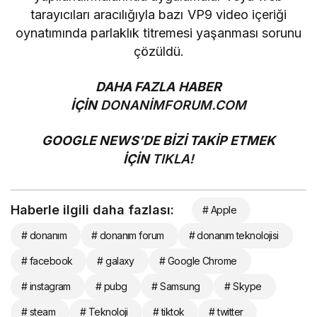
tarayıcıları aracılığıyla bazı VP9 video içeriği
oynatımında parlaklık titremesi yaşanması sorunu
çözüldü.
DAHA FAZLA HABER
İÇİN
DONANİMFORUM.COM
GOOGLE NEWS’DE BİZİ TAKİP ETMEK
İÇİN
TIKLA!
Haberle ilgili daha fazlası:
# Apple
# donanım
# donanım forum
# donanım teknolojisi
# facebook
# galaxy
# Google Chrome
# instagram
# pubg
# Samsung
# Skype
# steam
# Teknoloji
# tiktok
# twitter