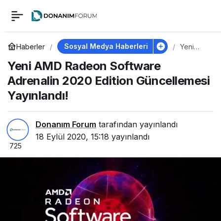
Yeni AMD Radeon
0
Software Adrenalin
Sosyal Medya Haberleri
Haberler
Yeni
AMD
Yeni AMD Radeon Software
Radeon
2020 Edition
Softwar
Adrenalin 2020 Edition Güncellemesi
e
Adrenali
Yayınlandı!
Güncellemesi
n 2020
Edition
Güncelle
Yayınlandı!
mesi
Donanım Forum
tarafından yayınlandı
Yayınlan
18 Eylül 2020, 15:18
yayınlandı
dı!
725