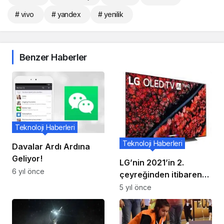
# vivo
# yandex
# yenilik
Benzer Haberler
Teknoloji Haberleri
Teknoloji Haberleri
Davalar Ardı Ardına
Geliyor!
LG’nin 2021’in 2.
6 yıl önce
çeyreğinden itibaren
Samsung’a rakip
5 yıl önce
olabileceği OLED TV
panelleri tedarik
edeceği bildiriliyor.