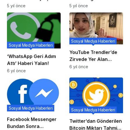
Uygulaması Sahte
5 yıl önce
5 yıl önce
Duvar Kağıtlarıyla
Telefonlara Sızıyor
Sosyal Medya Haberleri
Sosyal Medya Haberleri
YouTube Trendler’de
‘WhatsApp Geri Adım
Zirvede Yer Alan
Attı’ Haberi Yalan!
Arapça Video Ciddi Bir
6 yıl önce
6 yıl önce
Tartışmaya Sebeb Oldu
!
Sosyal Medya Haberleri
Sosyal Medya Haberleri
Facebook Messenger
Twitter’dan Gönderilen
Bundan Sonra
Bitcoin Miktarı Tahmin