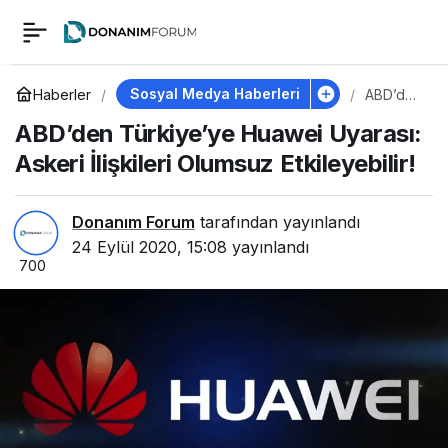
ABD’den Türkiye’ye
0
Huawei Uyarası:
Sosyal Medya Haberleri
Haberler
ABD’den
Türkiye’
ABD’den Türkiye’ye Huawei Uyarası:
ye
Askeri İlişkileri
Huawei
Askeri İlişkileri Olumsuz Etkileyebilir!
Uyarası:
Askeri
Olumsuz Etkileyebilir!
İlişkileri
Olumsuz
Donanım Forum
tarafından yayınlandı
Etkileye
24 Eylül 2020, 15:08
yayınlandı
bilir!
700