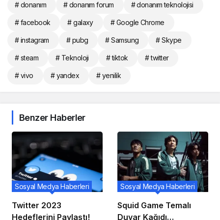
# donanım
# donanım forum
# donanım teknolojisi
# facebook
# galaxy
# Google Chrome
# instagram
# pubg
# Samsung
# Skype
# steam
# Teknoloji
# tiktok
# twitter
# vivo
# yandex
# yenilik
Benzer Haberler
Sosyal Medya Haberleri
Sosyal Medya Haberleri
Twitter 2023
Squid Game Temalı
Hedeflerini Paylaştı!
Duvar Kağıdı