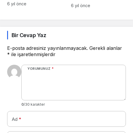
Ekranınızı Mobil
6 yıl önce
Edilenden Çok Daha
6 yıl önce
Cihazlarda
Fazla!
Paylaşmanıza İzin
Verecek!!
Bir Cevap Yaz
E-posta adresiniz yayınlanmayacak.
Gerekli alanlar
*
ile işaretlenmişlerdir
YORUMUNUZ
*
0
/30 karakter
Ad
*