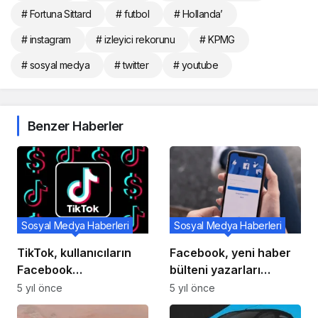
# Fortuna Sittard
# futbol
# Hollanda’
# instagram
# izleyici rekorunu
# KPMG
# sosyal medya
# twitter
# youtube
Benzer Haberler
Sosyal Medya Haberleri
Sosyal Medya Haberleri
TikTok, kullanıcıların
Facebook, yeni haber
Facebook
bülteni yazarları
arkadaşlarını
edinirken istihdam
5 yıl önce
5 yıl önce
senkronize etmelerini
fırsatları oluşturmak