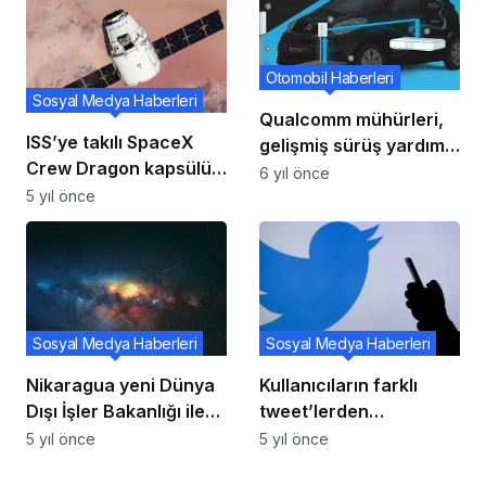
sağlayan bir özellik
için Coursera ile
sunarak kullanıcılarını
ortaklık kuruyor
büyütmek istiyor.
Otomobil Haberleri
Sosyal Medya Haberleri
Qualcomm mühürleri,
ISS’ye takılı SpaceX
gelişmiş sürüş yardımı
Crew Dragon kapsülü
için otomobil teknolojisi
6 yıl önce
yanlış alarmlar veriyor
firması Veoneer ile
5 yıl önce
anlaşma yapıyor
Sosyal Medya Haberleri
Sosyal Medya Haberleri
Nikaragua yeni Dünya
Kullanıcıların farklı
Dışı İşler Bakanlığı ile
tweet’lerden
uzaya bakıyor
hoşlanmadıklarını
5 yıl önce
5 yıl önce
göstermelerine izin