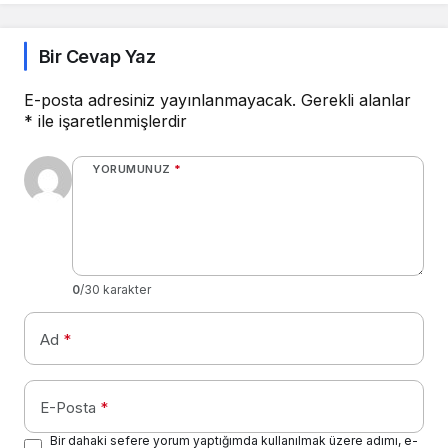
vermek için Twitter, bir
aşağı oylama sistemini
test etmeye başladı.
Bir Cevap Yaz
E-posta adresiniz yayınlanmayacak.
Gerekli alanlar
*
ile işaretlenmişlerdir
YORUMUNUZ
*
0
/30 karakter
Ad
*
E-Posta
*
Bir dahaki sefere yorum yaptığımda kullanılmak üzere adımı, e-