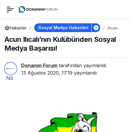
Acun Ilıcalı’nın
0
Kulübünden Sosyal
Sosyal Medya Haberleri
Haberler
Acun
Ilıcalı’nın
Acun Ilıcalı’nın Kulübünden Sosyal
Kulübün
Medya Başarısı!
den
Medya Başarısı!
Sosyal
Medya
Başarısı!
Donanım Forum
tarafından yayınlandı
13 Ağustos 2020, 17:19
yayınlandı
743