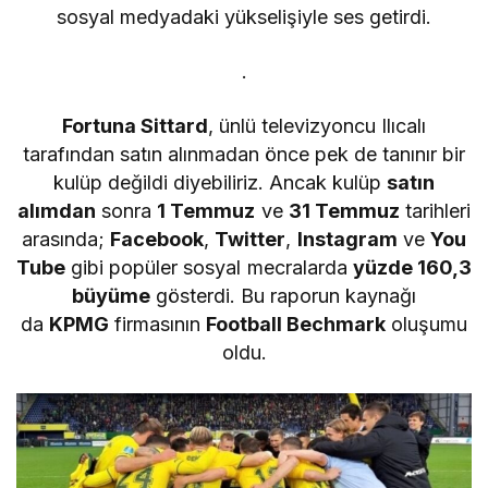
sosyal medyadaki yükselişiyle ses getirdi.
.
Fortuna Sittard
, ünlü televizyoncu Ilıcalı
tarafından satın alınmadan önce pek de tanınır bir
kulüp değildi diyebiliriz. Ancak kulüp
satın
alımdan
sonra
1 Temmuz
ve
31 Temmuz
tarihleri
arasında;
Facebook
,
Twitter
,
Instagram
ve
You
Tube
gibi popüler sosyal mecralarda
yüzde 160,3
büyüme
gösterdi. Bu raporun kaynağı
da
KPMG
firmasının
Football Bechmark
oluşumu
oldu.