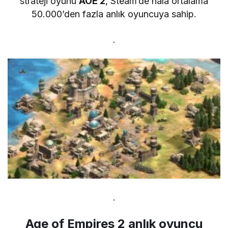
strateji oyunu
AOE 2
, Steam‘de hala ortalama
50.000’den fazla anlık oyuncuya sahip.
.
.
Age of Empires 2 anlık oyuncu