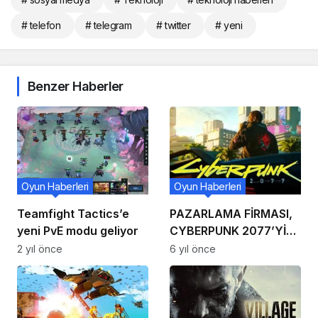
# telefon
# telegram
# twitter
# yeni
Benzer Haberler
Oyun Haberleri
Oyun Haberleri
Teamfight Tactics’e
PAZARLAMA FİRMASI,
yeni PvE modu geliyor
CYBERPUNK 2077’Yİ
TANITTIKTAN SONRA
2 yıl önce
6 yıl önce
BREZİLYA’DA 75.000
ABD DOLARI PARA
CEZASI ALDI