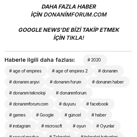
DAHA FAZLA HABER
İÇİN
DONANİMFORUM.COM
GOOGLE NEWS’DE BİZİ TAKİP ETMEK
İÇİN
TIKLA!
Haberle ilgili daha fazlası:
# 2020
# age of empires
# age of empires 2
# donanım
# donanım arşivi
# donanım forum
# donanım haber
# donanım teknoloji
# donanımforum
# donanımforum.com
# duyuru
# facebook
# games
# Google
# güncel
# haber
# instagram
# microsoft
# oyun
# Oyunlar
# sosyal medya
# Teknoloji
# teknoloji haberleri