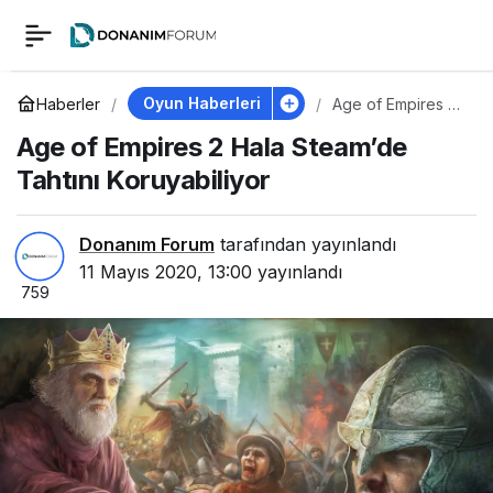
Age of Empires 2
0
Hala Steam’de Tahtını
Oyun Haberleri
Haberler
Age of Empires 2
Hala Steam’de
Age of Empires 2 Hala Steam’de
Tahtını
Koruyabiliyor
Koruyabiliyor
Tahtını Koruyabiliyor
Donanım Forum
tarafından yayınlandı
11 Mayıs 2020, 13:00
yayınlandı
759