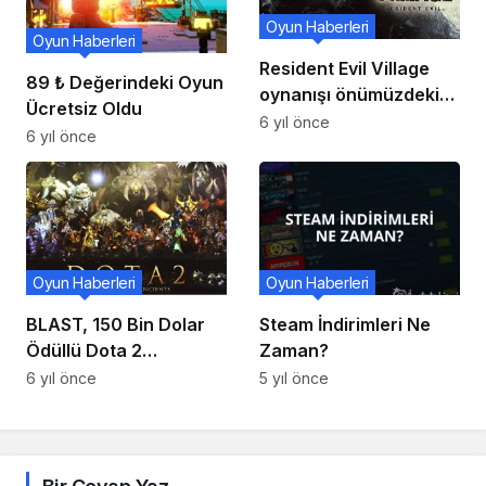
Oyun Haberleri
Oyun Haberleri
Resident Evil Village
89 ₺ Değerindeki Oyun
oynanışı önümüzdeki
Ücretsiz Oldu
hafta açıklanacak !
6 yıl önce
6 yıl önce
Oyun Haberleri
Oyun Haberleri
BLAST, 150 Bin Dolar
Steam İndirimleri Ne
Ödüllü Dota 2
Zaman?
Turnuvası Yapacak
6 yıl önce
5 yıl önce