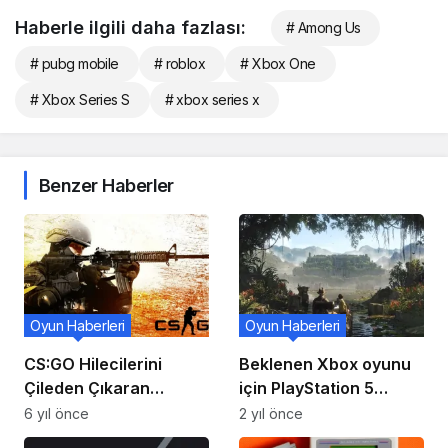
Haberle ilgili daha fazlası:
# Among Us
# pubg mobile
# roblox
# Xbox One
# Xbox Series S
# xbox series x
Benzer Haberler
Oyun Haberleri
Oyun Haberleri
CS:GO Hilecilerini
Beklenen Xbox oyunu
Çileden Çıkaran
için PlayStation 5
YouTuber, Yeni Bir
sürprizi
6 yıl önce
2 yıl önce
‘Hile’ Yayınladı!