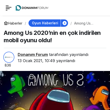
Among Us 2020’nin
0
en çok indirilen mobil
Oyun Haberleri
Haberler
Among Us
2020’nin en çok
Among Us 2020’nin en çok indirilen
indirilen mobil
oyunu oldu!
oyunu oldu!
mobil oyunu oldu!
Donanım Forum
tarafından yayınlandı
13 Ocak 2021, 10:49
yayınlandı
836