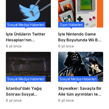
Sosyal Medya Haberleri
Oyun Haberleri
İşte Ünlülerin Twitter
İşte Nintendo Game
Hesapları’nın
Boy Boyutunda Wii Boy
Hacklenme Nedeni!
Color!
6 yıl önce
6 yıl önce
Sosyal Medya Haberleri
Sosyal Medya Haberleri
İstanbul’daki Yağış
Skywalker: Savaşta Bir
Sonrası Sosyal
Aile tüm ayrıntıları tek
Medyada Yapılan
bir kitapta toplayacak
6 yıl önce
6 yıl önce
Paylaşımları Sizler İçin