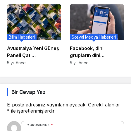
Bilim Haberleri
Sosyal Medya Haberleri
Avustralya Yeni Güneş
Facebook, dini
Paneli Çatı
grupların dini
Kurulumlarında Büyük
hizmetleri için
5 yıl önce
5 yıl önce
Bir Rekor Kırdı
üyelerden küçük bir
ücret almasına izin
veriyor
Bir Cevap Yaz
E-posta adresiniz yayınlanmayacak.
Gerekli alanlar
*
ile işaretlenmişlerdir
YORUMUNUZ
*