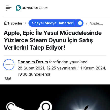
Apple, Epic İle Yasal
0
Mücadelesinde
Sosyal Medya Haberleri
Haberler
Apple,
Epic İle
Apple, Epic İle Yasal Mücadelesinde
Yasal
Yüzlerce Steam
Mücadel
Yüzlerce Steam Oyunu İçin Satış
esinde
Yüzlerce
Verilerini Talep Ediyor!
Oyunu İçin Satış
Steam
Oyunu
İçin Satış
Verilerini Talep
Verilerini
Donanım Forum
tarafından yayınlandı
Talep
28 Şubat 2021, 12:25
yayınlandı
1 Kasım 2024,
Ediyor!
Ediyor!
19:38
güncellendi
686