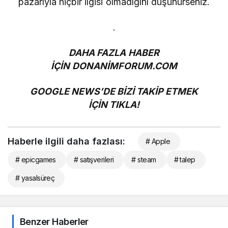
pazarıyla hiçbir ilgisi olmadığını düşünürseniz.
.
DAHA FAZLA HABER
İÇİN
DONANİMFORUM.COM
GOOGLE NEWS’DE BİZİ TAKİP ETMEK
İÇİN
TIKLA!
Haberle ilgili daha fazlası:
# Apple
# epicgames
# satışverileri
# steam
# talep
# yasalsüreç
Benzer Haberler