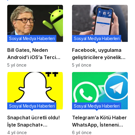
Sosyal Medya Haberleri
Sosyal Medya Haberleri
Bill Gates, Neden
Facebook, uygulama
Android’i iOS’a Tercih
geliştiricilere yönelik
Ettiğini Açıkladı!
verilerin koruma
5 yıl önce
5 yıl önce
değerlendirmesini
yayınlayarak
platformun güvenliğini
sağlıyor
Sosyal Medya Haberleri
Sosyal Medya Haberleri
Snapchat ücretli oldu!
Telegram’a Kötü Haber
İşte Snapchat+
WhatsApp, İsteneni
özellikleri
Özelliği Getiriyor
4 yıl önce
6 yıl önce