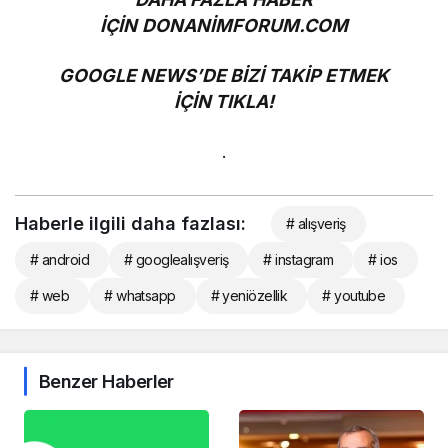
İÇİN
DONANİMFORUM.COM
GOOGLE NEWS’DE BİZİ TAKİP ETMEK
İÇİN
TIKLA!
.
Haberle ilgili daha fazlası:
# alışveriş
# android
# googlealışveriş
# instagram
# ios
# web
# whatsapp
# yeniözellik
# youtube
Benzer Haberler