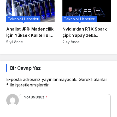
Teknoloji Haberleri
Teknoloji Haberleri
Analist JPR: Madencilik
Nvidia’dan RTX Spark
İçin Yüksek Kaliteli Bir
çipi: Yapay zeka
Grafik Kartı Satın
destekli bilgisayarlara
5 yıl önce
2 ay önce
Almak “Çok Aptalca”
yeni dönem
Olur
Bir Cevap Yaz
E-posta adresiniz yayınlanmayacak.
Gerekli alanlar
*
ile işaretlenmişlerdir
YORUMUNUZ
*