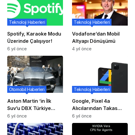
Teknoloji Haberleri
Teknoloji Haberleri
Spotify, Karaoke Modu
Vodafone’dan Mobil
Üzerinde Çalışıyor!
Altyapı Dönüşümü
6 yıl önce
4 yıl önce
Otomobil Haberleri
Teknoloji Haberleri
Aston Martin ‘in İlk
Google, Pixel 4a
Suv’u DBX Türkiye
Alıcılarından Takas
Pazarında!
Cihazlarını Haftalar
6 yıl önce
6 yıl önce
Öncesinden
Göndermelerini İstiyor