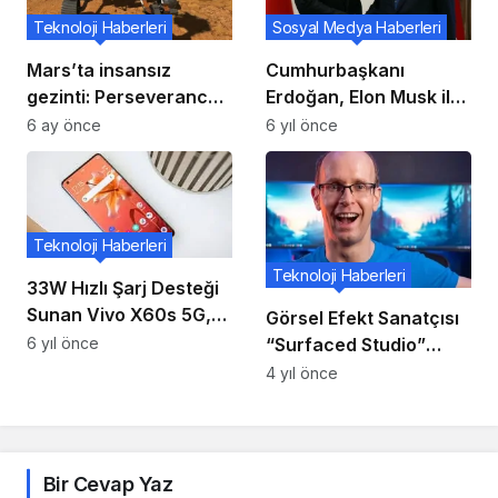
Teknoloji Haberleri
Sosyal Medya Haberleri
Mars’ta insansız
Cumhurbaşkanı
gezinti: Perseverance
Erdoğan, Elon Musk ile
iki günde 456 metre
Görüştü!
6 ay önce
6 yıl önce
Teknoloji Haberleri
Teknoloji Haberleri
33W Hızlı Şarj Desteği
Sunan Vivo X60s 5G,
Görsel Efekt Sanatçısı
Danimarka’da
“Surfaced Studio”
6 yıl önce
Sertifikalı
NVIDIA Studio’da
4 yıl önce
Bir Cevap Yaz