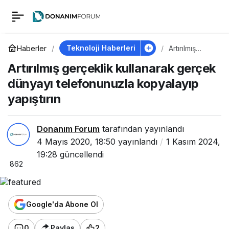
Artırılmış gerçeklik
0
kullanarak gerçek
Teknoloji Haberleri
Haberler
Artırılmış
gerçeklik
Artırılmış gerçeklik kullanarak gerçek
kullanarak
dünyayı
gerçek
dünyayı telefonunuzla kopyalayıp
dünyayı
telefonunuzla
yapıştırın
telefonunuzla
kopyalayıp
yapıştırın
kopyalayıp yapıştırın
Donanım Forum
tarafından yayınlandı
4 Mayıs 2020, 18:50
yayınlandı
1 Kasım 2024,
19:28
güncellendi
862
Google'da Abone Ol
0
Paylaş
2