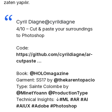
zaten yapılır.
Cyril Diagne
@cyrildiagne
4/10 – Cut & paste your surroundings
to Photoshop
Code:
https://
github.com/cyrildiagne/ar
-
cutpaste
…
Book:
@
HOLOmagazine
Garment: SS17 by
@
thekarentopacio
Type: Sainte Colombe by
@
MinetYoann
@
ProductionType
Technical Insights: ↓
#
ML
#
AR
#
AI
#
AIUX
#
Adobe
#
Photoshop