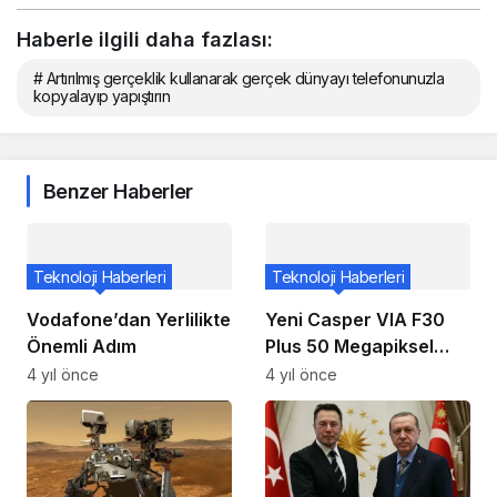
Haberle ilgili daha fazlası:
# Artırılmış gerçeklik kullanarak gerçek dünyayı telefonunuzla
kopyalayıp yapıştırın
Benzer Haberler
Teknoloji Haberleri
Teknoloji Haberleri
Vodafone’dan Yerlilikte
Yeni Casper VIA F30
Önemli Adım
Plus 50 Megapiksel
Kamerayla Geliyor
4 yıl önce
4 yıl önce