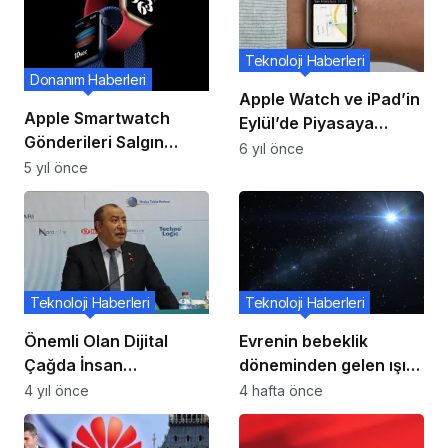
Teknoloji Haberleri
Donanım Haberleri
Apple Watch ve iPad’in
Apple Smartwatch
Eylül’de Piyasaya
Gönderileri Salgın
Sürüldüğü, iPhone 12
6 yıl önce
Nedeniyle 2020’de
5 yıl önce
ise Ekim’e Ertelendiği
Durdu, Ancak Birkaç
Bildirildi
Parlak Nokta Var!
Teknoloji Haberleri
Teknoloji Haberleri
Önemli Olan Dijital
Evrenin bebeklik
Çağda İnsan
döneminden gelen ışık:
Kalabilmek
En yaşlı kuasarlar
4 yıl önce
4 hafta önce
keşfedildi