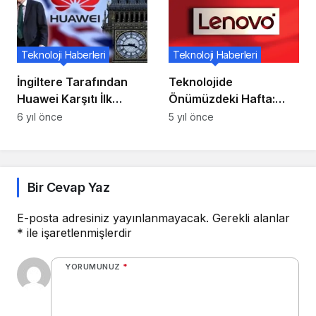
Teknoloji Haberleri
Teknoloji Haberleri
İngiltere Tarafından
Teknolojide
Huawei Karşıtı İlk
Önümüzdeki Hafta:
Somut Adım Atıldı!
Lenovo’nun Yeni
6 yıl önce
5 yıl önce
Tabletleri
Bir Cevap Yaz
E-posta adresiniz yayınlanmayacak.
Gerekli alanlar
*
ile işaretlenmişlerdir
YORUMUNUZ
*