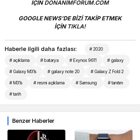
İÇİN
DONANİMFORUM.COM
GOOGLE NEWS’DE BİZİ TAKİP ETMEK
İÇİN
TIKLA!
Haberle ilgili daha fazlası:
# 2020
# açıklama
# batarya
# Exynos 9611
# galaxy
# Galaxy M31s
# galaxy note 20
# Galaxy Z Fold 2
# M31s
# resmi açıklama
# Samsung
# tanıtım
# tarih
Benzer Haberler