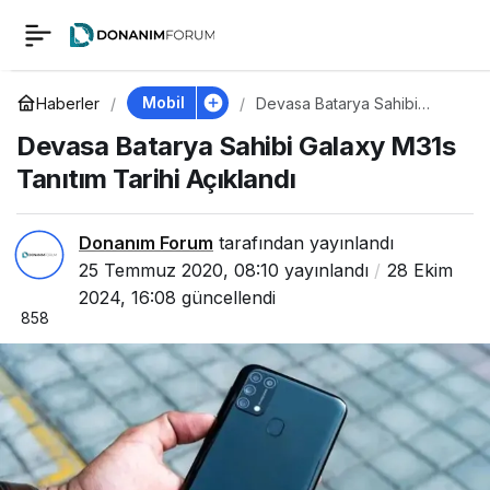
Devasa Batarya
0
Sahibi Galaxy M31s
Mobil
Haberler
Devasa Batarya Sahibi
Galaxy M31s Tanıtım Tarihi
Devasa Batarya Sahibi Galaxy M31s
Açıklandı
Tanıtım Tarihi
Tanıtım Tarihi Açıklandı
Açıklandı
Donanım Forum
tarafından yayınlandı
25 Temmuz 2020, 08:10
yayınlandı
28 Ekim
2024, 16:08
güncellendi
858