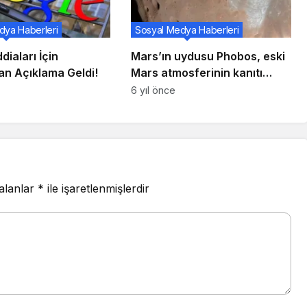
dya Haberleri
Sosyal Medya Haberleri
diaları İçin
Mars’ın uydusu Phobos, eski
an Açıklama Geldi!
Mars atmosferinin kanıtı
olabilir
6 yıl önce
 alanlar
*
ile işaretlenmişlerdir