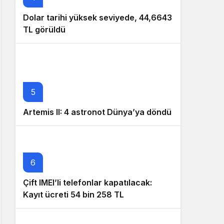
Dolar tarihi yüksek seviyede, 44,6643
TL görüldü
5
Artemis II: 4 astronot Dünya’ya döndü
6
Çift IMEI’li telefonlar kapatılacak:
Kayıt ücreti 54 bin 258 TL