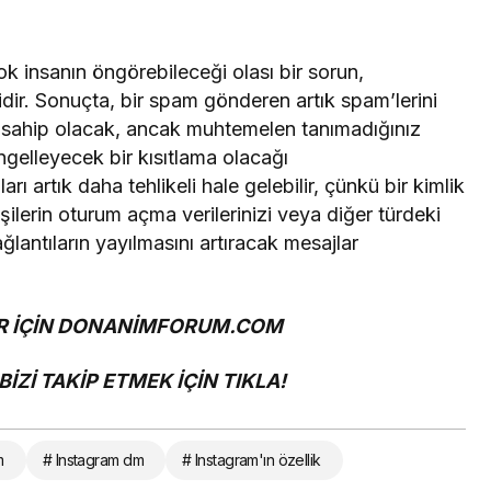
k insanın öngörebileceği olası bir sorun,
ir. Sonuçta, bir spam gönderen artık spam’lerini
 sahip olacak, ancak muhtemelen tanımadığınız
ngelleyecek bir kısıtlama olacağı
arı artık daha tehlikeli hale gelebilir, çünkü bir kimlik
işilerin oturum açma verilerinizi veya diğer türdeki
ağlantıların yayılmasını artıracak mesajlar
 İÇİN
DONANİMFORUM.COM
İZİ TAKİP ETMEK İÇİN
TIKLA!
m
# Instagram dm
# Instagram'ın özellik