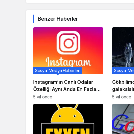
Benzer Haberler
Sosyal Medya Haberleri
Sosyal Me
Instagram’ın Canlı Odalar
Gökbilimc
Özelliği Aynı Anda En Fazla
galaksisi
Dört Kişinin Yayın Yapmasına
galaksi 
5 yıl önce
5 yıl önce
İzin Veriyor!
olarak ku