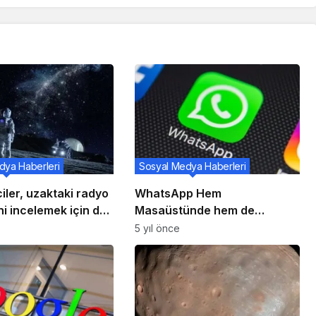
dya Haberleri
Sosyal Medya Haberleri
iler, uzaktaki radyo
WhatsApp Hem
ni incelemek için dev
Masaüstünde hem de
kümelerini mercek
Android’de Güncellemeler
5 yıl önce
llanıyor
Sunuyor ve Ne Yaptıklarını
Görmek İçin Buradayız