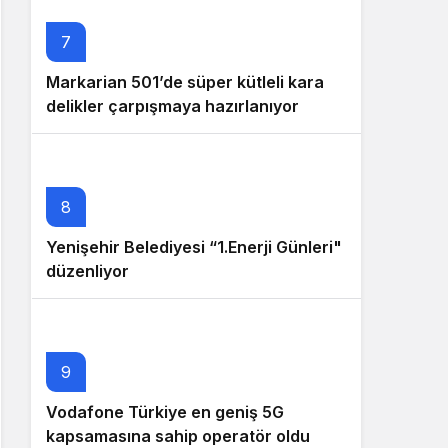
7
Markarian 501’de süper kütleli kara
delikler çarpışmaya hazırlanıyor
8
Yenişehir Belediyesi “1.Enerji Günleri"
düzenliyor
9
Vodafone Türkiye en geniş 5G
kapsamasına sahip operatör oldu