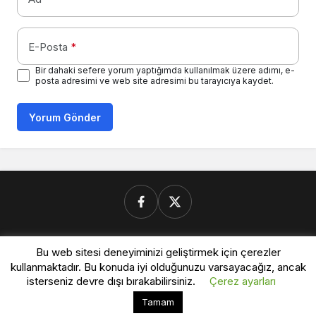
E-Posta
*
Bir dahaki sefere yorum yaptığımda kullanılmak üzere adımı, e-
posta adresimi ve web site adresimi bu tarayıcıya kaydet.
Yorum Gönder
Donanimforum.com
Bu web sitesi deneyiminizi geliştirmek için çerezler
kullanmaktadır. Bu konuda iyi olduğunuzu varsayacağız, ancak
isterseniz devre dışı bırakabilirsiniz.
Çerez ayarları
© Telif Hakkı 2026, Tüm Hakları Saklıdır.
Bu web sitesinde en iyi deneyimi yaşamanızı sağlamak
Tamam
Kabul
için çerezler kullanılmaktadır.