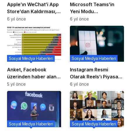
Apple’ın WeChat’i App
Microsoft Teams’in
Store’dan Kaldırması,
Yeni Modu
iPhone Sevkiyatlarının
Kullanıcılarını
6 yıl önce
6 yıl önce
Çin’de% 30 Düşmesine
Sevindirecek!
Neden Olabilir: Kuo
Sosyal Medya Haberleri
Sosyal Medya Haberleri
Anket, Facebook
Instagram Resmi
üzerinden haber alan
Olarak Reels’ı Piyasaya
kişilerin yüzde 25’inin
Sundu TikTok Yeni Bir
5 yıl önce
6 yıl önce
COVID aşısı
Rakip Kazandı!
yaptırmayacağını
söylediğini ortaya
koyuyor.
Sosyal Medya Haberleri
Sosyal Medya Haberleri