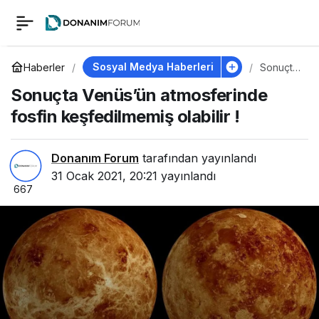
Sonuçta Venüs’ün
0
atmosferinde fosfin
Sosyal Medya Haberleri
Haberler
Sonuçta
Venüs’ü
Sonuçta Venüs’ün atmosferinde
n
keşfedilmemiş
atmosfer
fosfin keşfedilmemiş olabilir !
inde
fosfin
olabilir !
keşfedil
memiş
Donanım Forum
tarafından yayınlandı
olabilir !
31 Ocak 2021, 20:21
yayınlandı
667