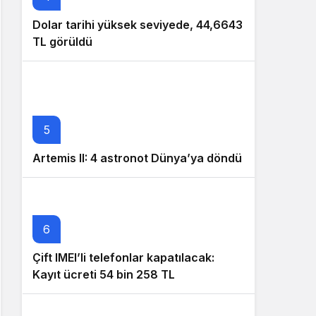
Dolar tarihi yüksek seviyede, 44,6643
TL görüldü
5
Artemis II: 4 astronot Dünya’ya döndü
6
Çift IMEI’li telefonlar kapatılacak:
Kayıt ücreti 54 bin 258 TL