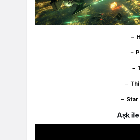
– H
– 
– 
– Thi
– Star
Aşk ile