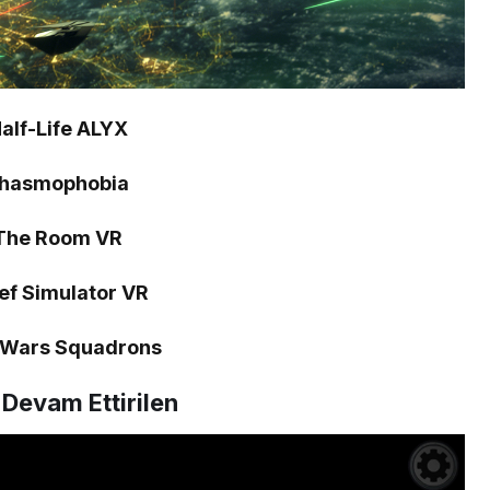
alf-Life ALYX
Phasmophobia
The Room VR
ef Simulator VR
 Wars Squadrons
 Devam Ettirilen