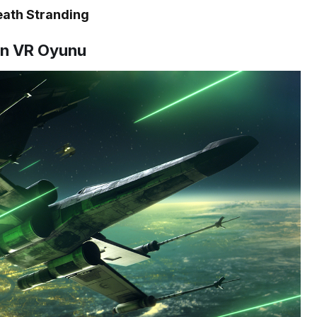
eath Stranding
ın VR Oyunu