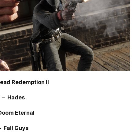
ead Redemption II
– Hades
Doom Eternal
– Fall Guys