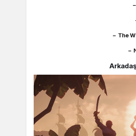
– The Wi
– 
Arkadaşl