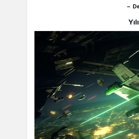
– D
Yıl