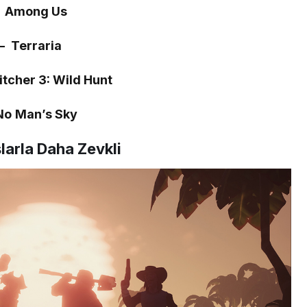
– Among Us
– Terraria
tcher 3: Wild Hunt
No Man’s Sky
arla Daha Zevkli