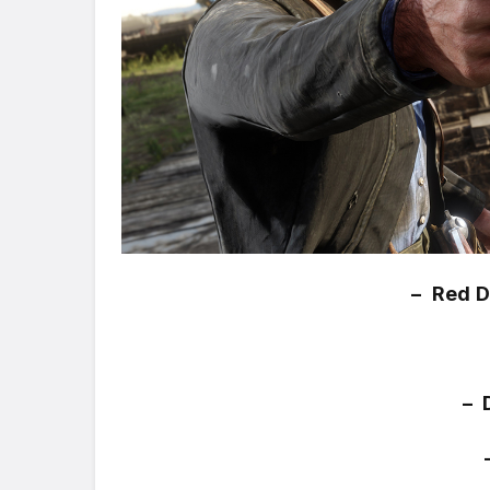
–
Red D
– 