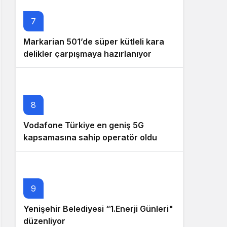
7
Markarian 501’de süper kütleli kara
delikler çarpışmaya hazırlanıyor
8
Vodafone Türkiye en geniş 5G
kapsamasına sahip operatör oldu
9
Yenişehir Belediyesi “1.Enerji Günleri"
düzenliyor