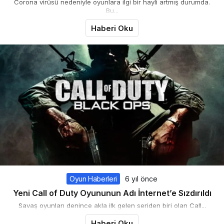
Corona virüsü nedeniyle oyunlara ilgi bir hayli artmış durumda.
Bu...
Haberi Oku
Oyun Haberleri
6 yıl önce
Yeni Call of Duty Oyununun Adı İnternet’e Sızdırıldı
Savaş oyunları denince akla ilk gelen seriden biri olan Call...
Haberi Oku