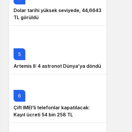
Dolar tarihi yüksek seviyede, 44,6643
TL görüldü
5
Artemis II: 4 astronot Dünya’ya döndü
6
Çift IMEI’li telefonlar kapatılacak:
Kayıt ücreti 54 bin 258 TL