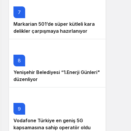
7
Markarian 501’de süper kütleli kara
delikler çarpışmaya hazırlanıyor
8
Yenişehir Belediyesi “1.Enerji Günleri"
düzenliyor
9
Vodafone Türkiye en geniş 5G
kapsamasına sahip operatör oldu