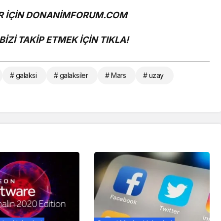
 İÇİN
DONANİMFORUM.COM
İZİ TAKİP ETMEK İÇİN
TIKLA!
# galaksi
# galaksiler
# Mars
# uzay