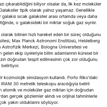
ı çıkarabildiğini biliyor olsalar da, ilk kez moleküler
 Galaksiler tipik olarak yalnız yaşamaz. Genellikle
ir galaksi sıcak galaksiler arası ortamda veya daha
iğinde, o galaksideki bir miktar soğuk gaz sıyrılır.
olarak bilinen hızlı hareket eden bir süreç olduğunu
sitesi, Max Planck Astronomi Enstitüsü, Heidelberg
 Astrofizik Merkezi, Bologna Üniversitesi ve
gelen ekip üyeleriyle bilim adamlarının küresel bir
 gazın doğrudan tespit edilmesinin çok zor olduğunu
belirtiyor.
bir kozmolojik simülasyon kullandı. Porto Riko’daki
RAM 30 metrelik teleskopu aracılığıyla belirli
n atomik ve moleküler gaz miktarı için doğrudan
an gerçek gözlemler alındı ​​ve orijinal tahminlerle
p çok yakın olduklarını söylüyor.