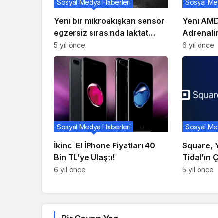
Sosyal Medya Haberleri
Sosyal Me
Yeni bir mikroakışkan sensör
Yeni AMD
egzersiz sırasında laktat
Adrenali
konsantrasyonunu ölçer
Güncelle
5 yıl önce
6 yıl önce
Sosyal Medya Haberleri
Sosyal Me
İkinci El İPhone Fiyatları 40
Square, 
Bin TL’ye Ulaştı!
Tidal’ın 
297 Mily
6 yıl önce
5 yıl önce
Alıyor!