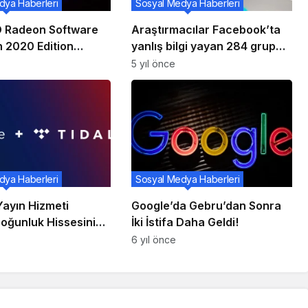
dya Haberleri
Sosyal Medya Haberleri
 Radeon Software
Araştırmacılar Facebook’ta
n 2020 Edition
yanlış bilgi yayan 284 grup
mesi Yayınlandı!
buldu
5 yıl önce
dya Haberleri
Sosyal Medya Haberleri
Yayın Hizmeti
Google’da Gebru’dan Sonra
Çoğunluk Hissesini
İki İstifa Daha Geldi!
on Dolara Satın
6 yıl önce