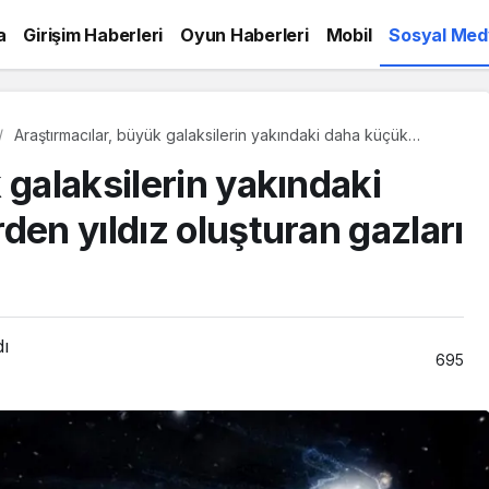
a
Girişim Haberleri
Oyun Haberleri
Mobil
Sosyal Med
Araştırmacılar, büyük galaksilerin yakındaki daha küçük
galaksilerden yıldız oluşturan gazları çıkardığını keşfetti
 galaksilerin yakındaki
den yıldız oluşturan gazları
dı
695