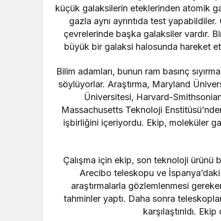
küçük galaksilerin eteklerinden atomik gaz
gazla aynı ayrıntıda test yapabildiler.
çevrelerinde başka galaksiler vardır. B
büyük bir galaksi halosunda hareket ett
Bilim adamları, bunun ram basınç sıyırma 
söylüyorlar. Araştırma, Maryland Üniver
Üniversitesi, Harvard-Smithsonian
Massachusetts Teknoloji Enstitüsü’nden 
işbirliğini içeriyordu. Ekip, moleküler
Çalışma için ekip, son teknoloji ürünü 
Arecibo teleskopu ve İspanya’daki I
araştırmalarla gözlemlenmesi gereke
tahminler yaptı. Daha sonra teleskoplard
karşılaştırıldı. Eki