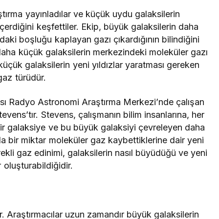
aştırma yayınladılar ve küçük uydu galaksilerin
rdiğini keşfettiler. Ekip, büyük galaksilerin daha
ndaki boşluğu kaplayan gazı çıkardığının bilindiğini
 daha küçük galaksilerin merkezindeki moleküler gazı
a küçük galaksilerin yeni yıldızlar yaratması gereken
gaz türüdür.
ası Radyo Astronomi Araştırma Merkezi’nde çalışan
vens’tır. Stevens, çalışmanın bilim insanlarına, her
ir galaksiye ve bu büyük galaksiyi çevreleyen daha
a bir miktar moleküler gaz kaybettiklerine dair yeni
rekli gaz edinimi, galaksilerin nasıl büyüdüğü ve yeni
r oluşturabildiğidir.
r. Araştırmacılar uzun zamandır büyük galaksilerin